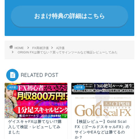
おまけ特典の詳細はこちら
HOME
FX商材評価
A評価
ORIGIN FXは勝てない？買ってサインツールなど検証レビューしてみた
RELATED POST
A評価
A評価
ゲイスキャFXは勝てない!?購
【検証レビュー】Gold Scal
入して検証・レビューしてみ
FX（ゴールドスキャルFX）の
ました
サインやEAなどは勝てるの
か？