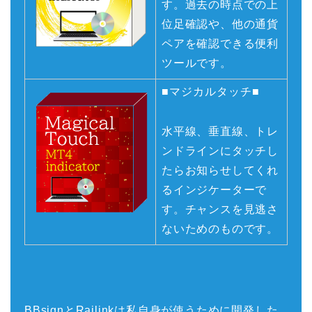
す。過去の時点での上
位足確認や、他の通貨
ペアを確認できる便利
ツールです。
■マジカルタッチ■
水平線、垂直線、トレ
ンドラインにタッチし
たらお知らせしてくれ
るインジケーターで
す。チャンスを見逃さ
ないためのものです。
BBsignとRailinkは私自身が使うために開発した