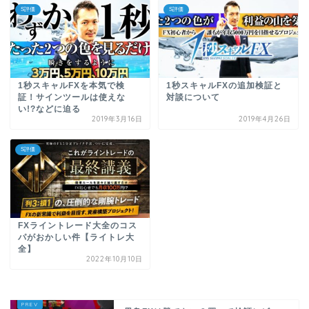
S評価
S評価
1秒スキャルFXを本気で検
1秒スキャルFXの追加検証と
証！サインツールは使えな
対談について
い!?などに迫る
2019年3月16日
2019年4月26日
S評価
FXライントレード大全のコス
パがおかしい件【ライトレ大
全】
2022年10月10日