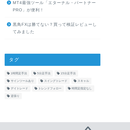
MT4最強ツール「エターナル・パートナー
PRO」が便利！
黒鳥FXは勝てない？買って検証レビューし
てみました
タグ
1時間足手法
5分足手法
15分足手法
サインツールあり
スイングトレード
スキャル
デイトレード
トレンドフォロー
時間足指定なし
逆張り