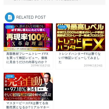
RELATED POST
D評価
D評価
高額教材フレームトレードFX
トレンドハンターFXは勝てな
を買って検証レビュー。価格
い!?検証レビューしてみまし
に見合うだけの内容なのか？
た
2019年10月21日
2019年2月24日
D評価
マスターピースFXは勝てる自
動売買となるか?リアルマネー