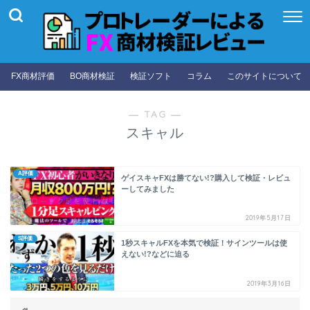
FX商材評価
BO商材検証
検証ソフト
コラム
このサイトについて
― TAG ―
スキャル
A評価
ゲイスキャFXは勝てない!?購入して検証・レビュ
ーしてみました
2019年5月17日
S評価
1秒スキャルFXを本気で検証！サインツールは使
えない!?などに迫る
2019年3月16日