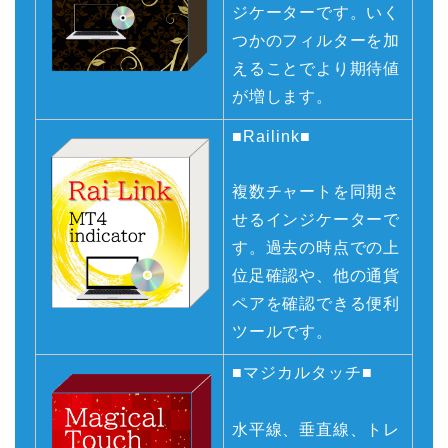
ジケーターです。いく
つかのフィルターを加
えることでより期待値
が増します。
■Railink■
複数チャートを同期さ
せるインジケーターで
す。過去の時点での上
位足確認や、他の通貨
ペアを確認できる便利
ツールです。
■マジカルタッチ■
水平線、垂直線、トレ