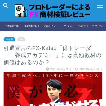
FX商材評価
BO商材検証
検証ソフト
コラム
このサイトについて
未分類
PR
引退宣言のFX-Katsu「億トレーダ
ー・養成アカデミー」には高額教材の
価値はあるのか？
2020年4月9日
/
2020年4月24日