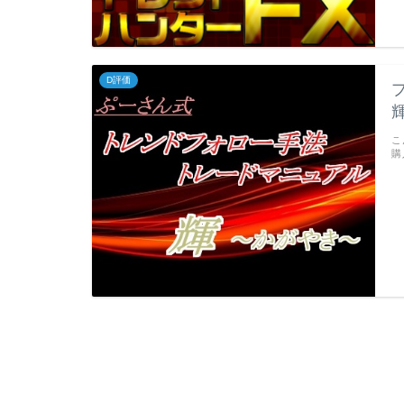
D評価
こ
購