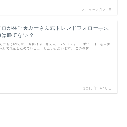
2019年2月24日
プロが検証★ぷーさん式トレンドフォロー手法
輝は勝てない!?
んにちはraiです。 今回はぷーさん式トレンドフォロー手法「輝」を自腹
入して検証したのでレビューしたいと思います。 この教材 …
2019年1月18日