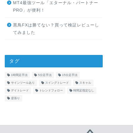
MT4最強ツール「エターナル・パートナー
PRO」が便利！
黒鳥FXは勝てない？買って検証レビューし
てみました
タグ
1時間足手法
5分足手法
15分足手法
サインツールあり
スイングトレード
スキャル
デイトレード
トレンドフォロー
時間足指定なし
逆張り